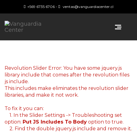
+569 6735 6706
-
ventas@vanguardiacenter.cl
Revolution Slider Error: You have some jquery.js
library include that comes after the revolution files
js include.
This includes make eliminates the revolution slider
libraries, and make it not work.
To fix it you can:
1. In the Slider Settings -> Troubleshooting set
option:
Put JS Includes To Body
option to true.
2. Find the double jquery.js include and remove it.