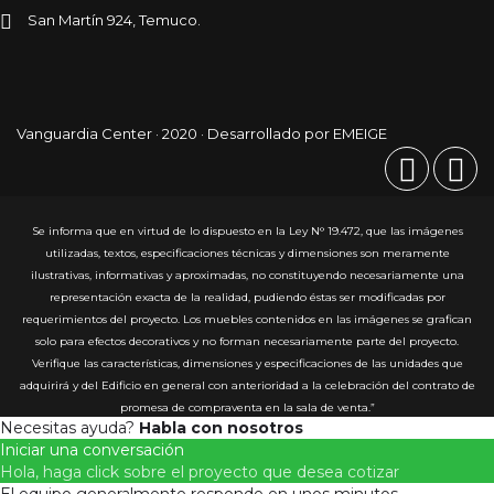
San Martín 924, Temuco.
Vanguardia Center · 2020 · Desarrollado por EMEIGE
Se informa que en virtud de lo dispuesto en la Ley N° 19.472, que las imágenes
utilizadas, textos, especificaciones técnicas y dimensiones son meramente
ilustrativas, informativas y aproximadas, no constituyendo necesariamente una
representación exacta de la realidad, pudiendo éstas ser modificadas por
requerimientos del proyecto. Los muebles contenidos en las imágenes se grafican
solo para efectos decorativos y no forman necesariamente parte del proyecto.
Verifique las características, dimensiones y especificaciones de las unidades que
adquirirá y del Edificio en general con anterioridad a la celebración del contrato de
promesa de compraventa en la sala de venta.”
Necesitas ayuda?
Habla con nosotros
Iniciar una conversación
Hola, haga click sobre el proyecto que desea cotizar
El equipo generalmente responde en unos minutos.